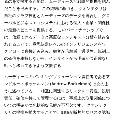
るのを支援するために、ムーディーズと戦略的提携を結ん
だことを発表する。 この契約に基づき、クオンテクサは
自社のグラフ技術とムーディーズのデータを統合し、グロ
ーバルビジネスエコシステムにおける個人・企業・関係性
の最新のビューを提供する。 このパートナーシップで
は、信頼できるデータと高度なコンテキスト分析を組み合
わせることで、意思決定レベルのインテリジェンスをワー
クフローに直接組み込み、顧客が信頼感、透明性、規制上
の確信を維持しながら、インサイトから明確かつ正確な行
動へと移行できるよう支援する。
ムーディーズのバンキングソリューション責任者であるア
ンドルー・ボッケルマン (Andrew Bockelman) は次のよ
うに述べている。「相互に関連するリスクを一貫性、説明
責任、確信を持って管理するには、事業上の取引関係につ
いての明確かつ包括的な見解が不可欠です。 クオンテク
サとの提携を拡大することで、組織が断片的なリスク認識