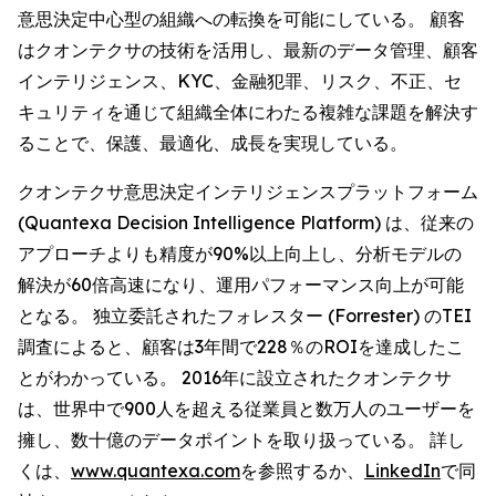
意思決定中心型の組織への転換を可能にしている。 顧客
はクオンテクサの技術を活用し、最新のデータ管理、顧客
インテリジェンス、KYC、金融犯罪、リスク、不正、セ
キュリティを通じて組織全体にわたる複雑な課題を解決す
ることで、保護、最適化、成長を実現している。
クオンテクサ意思決定インテリジェンスプラットフォーム
(Quantexa Decision Intelligence Platform) は、従来の
アプローチよりも精度が90%以上向上し、分析モデルの
解決が60倍高速になり、運用パフォーマンス向上が可能
となる。 独立委託されたフォレスター (Forrester) のTEI
調査によると、顧客は3年間で228％のROIを達成したこ
とがわかっている。 2016年に設立されたクオンテクサ
は、世界中で900人を超える従業員と数万人のユーザーを
擁し、数十億のデータポイントを取り扱っている。 詳し
くは、
www.quantexa.com
を参照するか、
LinkedIn
で同